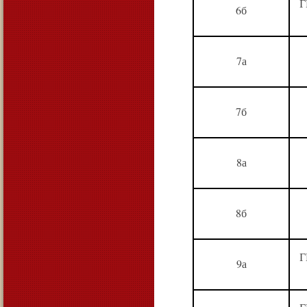
Г
6б
7а
7б
8а
8б
Г
9а