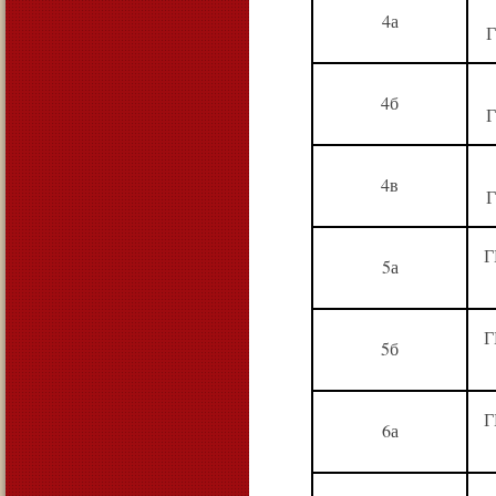
4а
Г
4б
Г
4в
Г
Г
5а
Г
5б
Г
6а