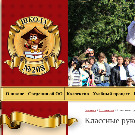
О школе
Сведения об ОО
Коллектив
Учебный процесс
Главная
\
Коллектив
\ Классные р
Классные рук