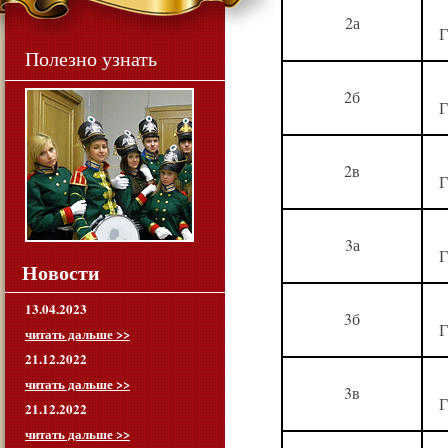
2а
Г
Полезно узнать
2б
Г
2в
Г
3а
Г
Новости
13.04.2023
3б
Г
читать дальше >>
21.12.2022
читать дальше >>
3в
Г
21.12.2022
читать дальше >>