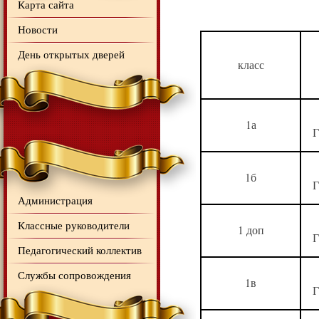
Карта сайта
Новости
День открытых дверей
класс
1а
Г
1б
Г
Администрация
Классные руководители
1 доп
Г
Педагогический коллектив
Службы сопровождения
1в
Г