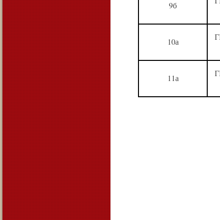
Г
9б
Г
10а
Г
11а