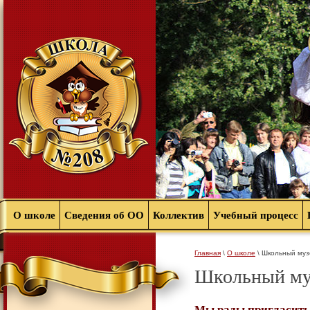
О школе
Сведения об ОО
Коллектив
Учебный процесс
Главная
\
О школе
\ Школьный музе
Школьный му
Мы рады пригласить